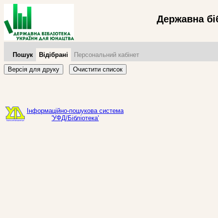
Державна бі
Пошук
Відібрані
Персональний кабінет
Версія для друку
Очистити список
Інформаційно-пошукова система
'УФД/Бібліотека'