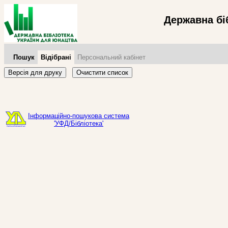
Державна бі
Пошук
Відібрані
Персональний кабінет
Версія для друку
Очистити список
Інформаційно-пошукова система
'УФД/Бібліотека'