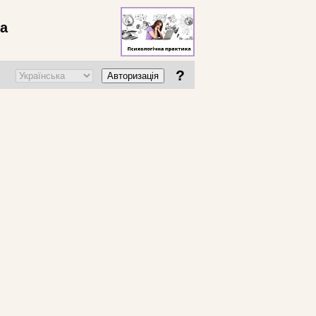
ва
?
Авторизація