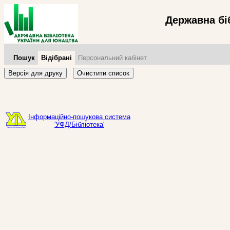
Державна бі
Пошук
Відібрані
Персональний кабінет
Версія для друку
Очистити список
Інформаційно-пошукова система
'УФД/Бібліотека'