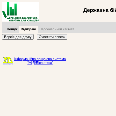
Державна бі
Пошук
Відібрані
Персональний кабінет
Версія для друку
Очистити список
Інформаційно-пошукова система
'УФД/Бібліотека'