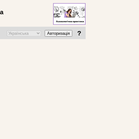
ва
?
Авторизація