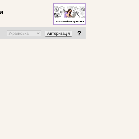
ва
?
Авторизація