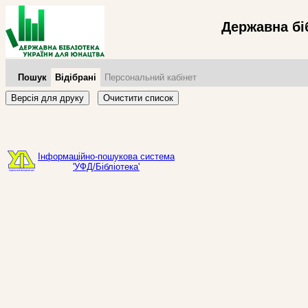
Державна бі
Пошук
Відібрані
Персональний кабінет
Версія для друку
Очистити список
Інформаційно-пошукова система
'УФД/Бібліотека'