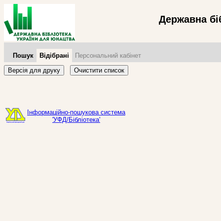
Державна бі
Пошук
Відібрані
Персональний кабінет
Версія для друку
Очистити список
Інформаційно-пошукова система
'УФД/Бібліотека'