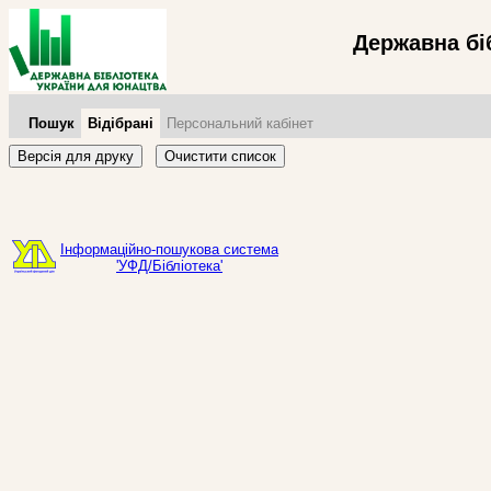
Державна бі
Пошук
Відібрані
Персональний кабінет
Версія для друку
Очистити список
Інформаційно-пошукова система
'УФД/Бібліотека'