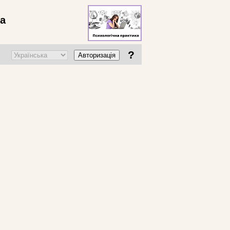
ва
?
Авторизація