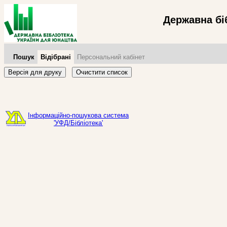
Державна бі
Пошук
Відібрані
Персональний кабінет
Версія для друку
Очистити список
Інформаційно-пошукова система
'УФД/Бібліотека'