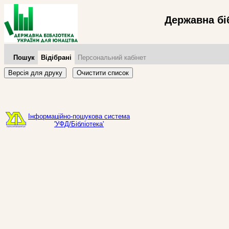
Державна бі
Пошук
Відібрані
Персональний кабінет
Версія для друку
Очистити список
Інформаційно-пошукова система
'УФД/Бібліотека'