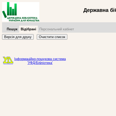
Державна бі
Пошук
Відібрані
Персональний кабінет
Версія для друку
Очистити список
Інформаційно-пошукова система
'УФД/Бібліотека'