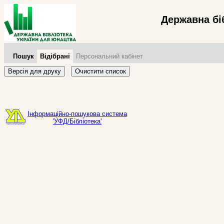
Державна бі
Пошук
Відібрані
Персональний кабінет
Версія для друку
Очистити список
Інформаційно-пошукова система
'УФД/Бібліотека'