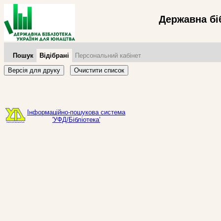
Державна бі
Пошук
Відібрані
Персональний кабінет
Версія для друку
Очистити список
Інформаційно-пошукова система
'УФД/Бібліотека'