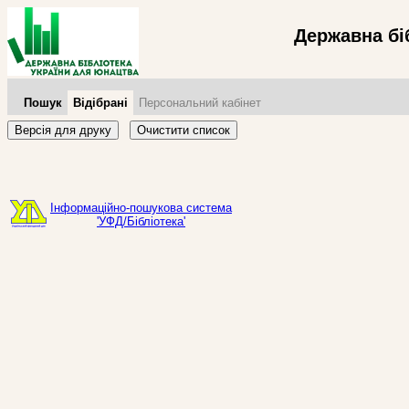
Державна бі
Пошук
Відібрані
Персональний кабінет
Версія для друку
Очистити список
Інформаційно-пошукова система
'УФД/Бібліотека'