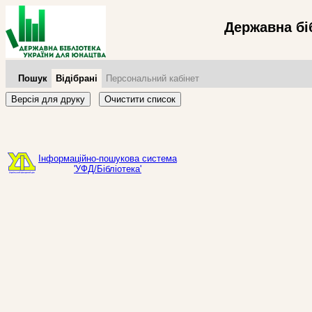
Державна бі
Пошук
Відібрані
Персональний кабінет
Версія для друку
Очистити список
Інформаційно-пошукова система
'УФД/Бібліотека'