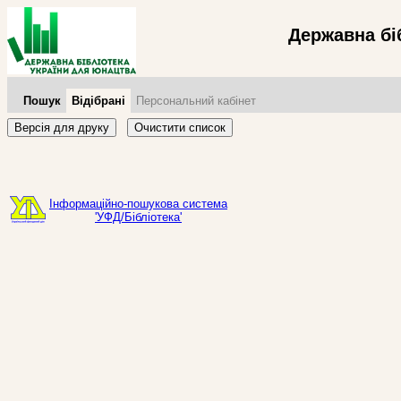
Державна бі
Пошук
Відібрані
Персональний кабінет
Версія для друку
Очистити список
Інформаційно-пошукова система
'УФД/Бібліотека'