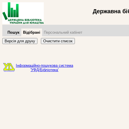
Державна бі
Пошук
Відібрані
Персональний кабінет
Версія для друку
Очистити список
Інформаційно-пошукова система
'УФД/Бібліотека'