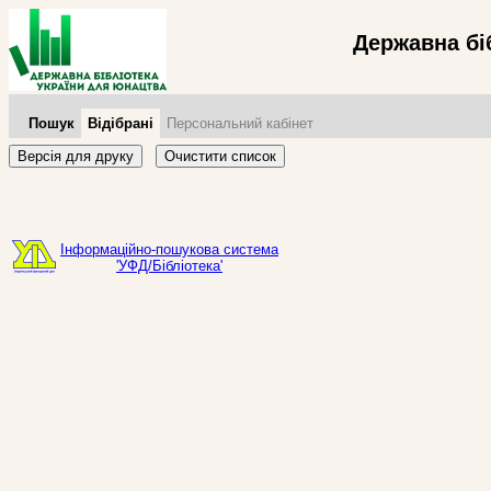
Державна бі
Пошук
Відібрані
Персональний кабінет
Версія для друку
Очистити список
Інформаційно-пошукова система
'УФД/Бібліотека'