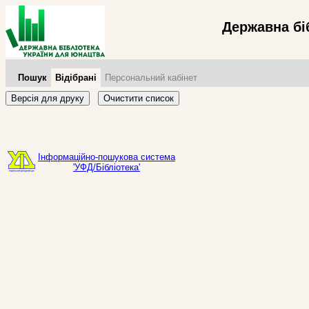
Державна бі
Пошук
Відібрані
Персональний кабінет
Версія для друку
Очистити список
Інформаційно-пошукова система
'УФД/Бібліотека'