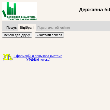
Державна бі
Пошук
Відібрані
Персональний кабінет
Версія для друку
Очистити список
Інформаційно-пошукова система
'УФД/Бібліотека'