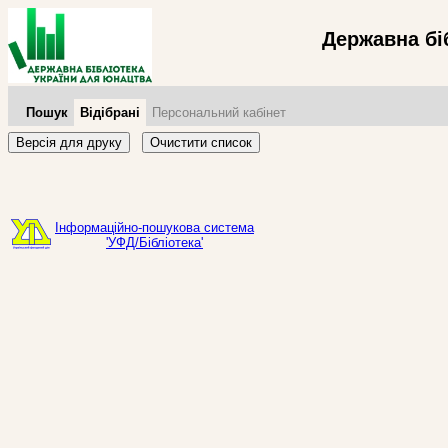
Державна бі
Пошук
Відібрані
Персональний кабінет
Версія для друку
Очистити список
Інформаційно-пошукова система
'УФД/Бібліотека'