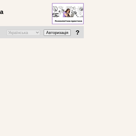
ва
?
Авторизація