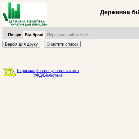
Державна бі
Пошук
Відібрані
Персональний кабінет
Версія для друку
Очистити список
Інформаційно-пошукова система
'УФД/Бібліотека'