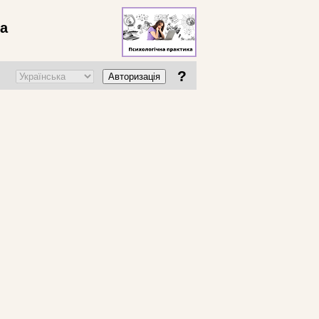
ва
?
Авторизація