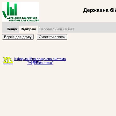
Державна бі
Пошук
Відібрані
Персональний кабінет
Версія для друку
Очистити список
Інформаційно-пошукова система
'УФД/Бібліотека'