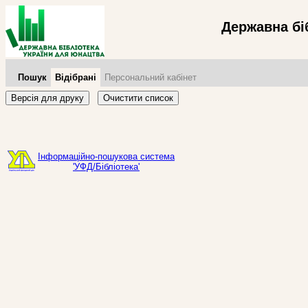
Державна бі
Пошук
Відібрані
Персональний кабінет
Версія для друку
Очистити список
Інформаційно-пошукова система
'УФД/Бібліотека'