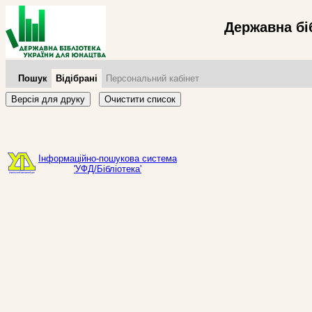
Державна бі
Пошук
Відібрані
Персональний кабінет
Версія для друку
Очистити список
Інформаційно-пошукова система
'УФД/Бібліотека'