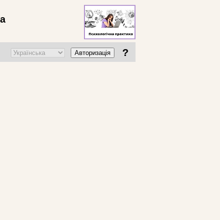
ва
?
Авторизація