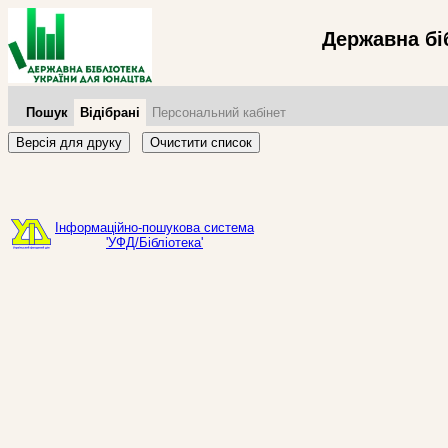
Державна бі
Пошук
Відібрані
Персональний кабінет
Версія для друку
Очистити список
Інформаційно-пошукова система
'УФД/Бібліотека'