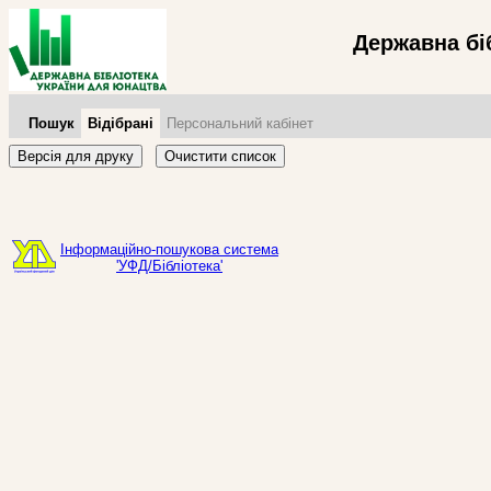
Державна бі
Пошук
Відібрані
Персональний кабінет
Версія для друку
Очистити список
Інформаційно-пошукова система
'УФД/Бібліотека'