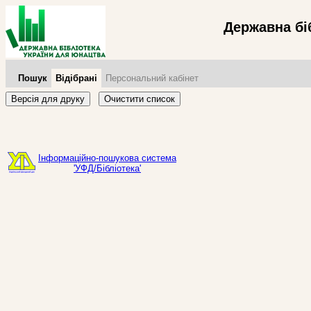
Державна бі
Пошук
Відібрані
Персональний кабінет
Версія для друку
Очистити список
Інформаційно-пошукова система
'УФД/Бібліотека'