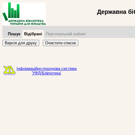
Державна бі
Пошук
Відібрані
Персональний кабінет
Версія для друку
Очистити список
Інформаційно-пошукова система
'УФД/Бібліотека'