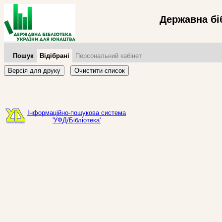
Державна бі
Пошук
Відібрані
Персональний кабінет
Версія для друку
Очистити список
Інформаційно-пошукова система
'УФД/Бібліотека'