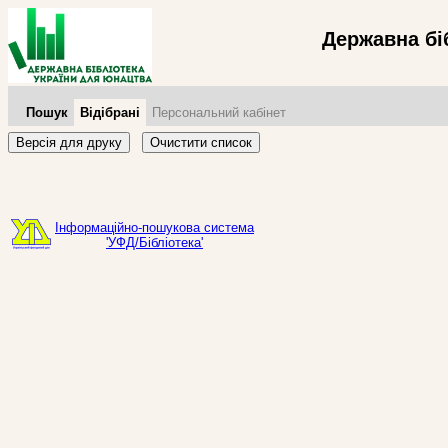
Державна бі
Пошук
Відібрані
Персональний кабінет
Версія для друку
Очистити список
Інформаційно-пошукова система
'УФД/Бібліотека'