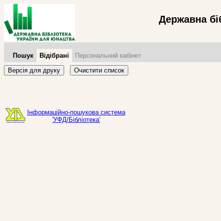
Державна бі
Пошук
Відібрані
Персональний кабінет
Версія для друку
Очистити список
Інформаційно-пошукова система
'УФД/Бібліотека'