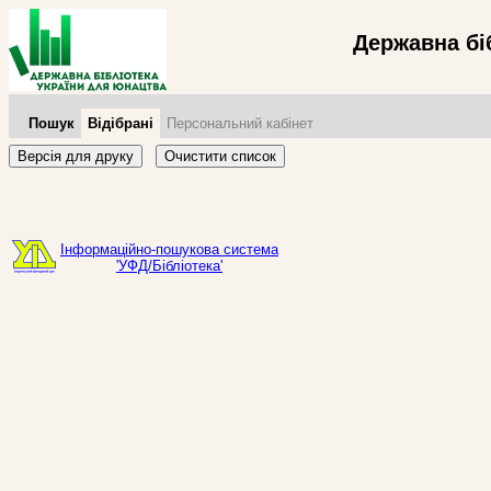
Державна бі
Пошук
Відібрані
Персональний кабінет
Версія для друку
Очистити список
Інформаційно-пошукова система
'УФД/Бібліотека'