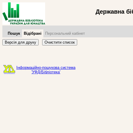
Державна бі
Пошук
Відібрані
Персональний кабінет
Версія для друку
Очистити список
Інформаційно-пошукова система
'УФД/Бібліотека'