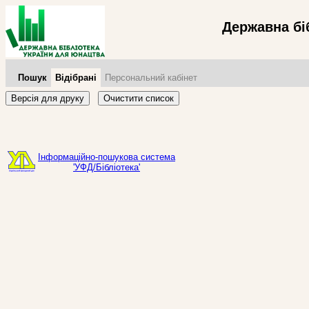
Державна бі
Пошук
Відібрані
Персональний кабінет
Версія для друку
Очистити список
Інформаційно-пошукова система
'УФД/Бібліотека'