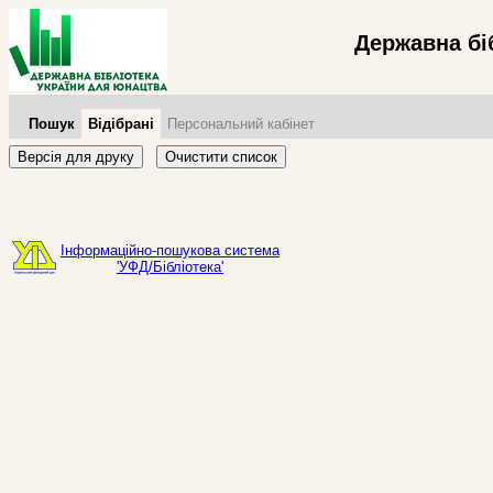
Державна бі
Пошук
Відібрані
Персональний кабінет
Версія для друку
Очистити список
Інформаційно-пошукова система
'УФД/Бібліотека'