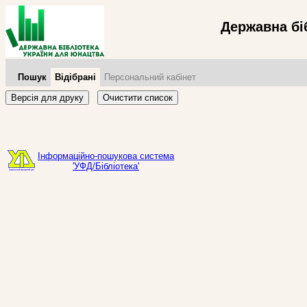
Державна бі
Пошук
Відібрані
Персональний кабінет
Версія для друку
Очистити список
Інформаційно-пошукова система
'УФД/Бібліотека'