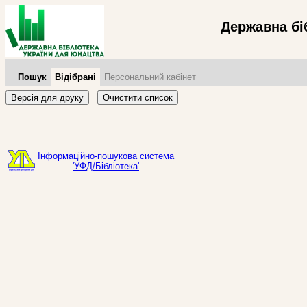
Державна бі
Пошук
Відібрані
Персональний кабінет
Версія для друку
Очистити список
Інформаційно-пошукова система
'УФД/Бібліотека'