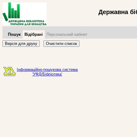
Державна бі
Пошук
Відібрані
Персональний кабінет
Версія для друку
Очистити список
Інформаційно-пошукова система
'УФД/Бібліотека'