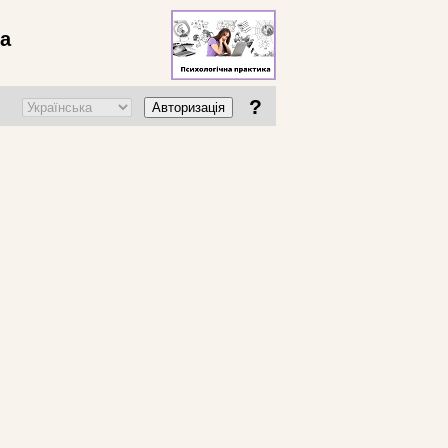
ва
?
Авторизація