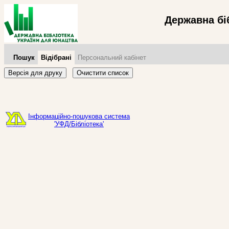
Державна бі
Пошук
Відібрані
Персональний кабінет
Версія для друку
Очистити список
Інформаційно-пошукова система
'УФД/Бібліотека'