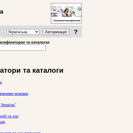
ва
?
Авторизація
асифікаторах та каталогах
атори та каталоги
ді
оземними мовами
України"
дій та дат
ція