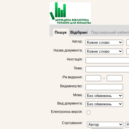
Пошук
Відібрані
Персональний кабіне
Автор:
Назва документа:
Анотація:
Тема:
Рік видання:
-
Видавництво:
Мова:
Вид документа:
Електронна версія:
Сортування: