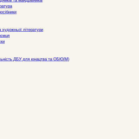
дників та мандрівників
ература
посібники
а художньої літератури
иємця
ски
льність ДБУ для юнацтва та ОБЮ(М)