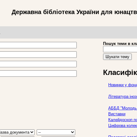
Державна бібліотека України для юнацт
т
Пошук теми в кл
Шукати тему
Класифік
Новинки у фон
Література ін
АББД "Молодь 
Виставки
Калейдоскоп по
Цифрова колек