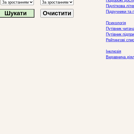
Подорожі дослі
Підліткова літ
Підручники та 
Очистити
Психологія
Путівник читач
Путівник підпр
Рейтингові спи
Інклюзія
Видавнича дія