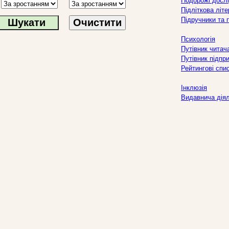
Подорожі дослі
Підліткова літ
Підручники та 
Очистити
Психологія
Путівник читач
Путівник підпр
Рейтингові спи
Інклюзія
Видавнича дія