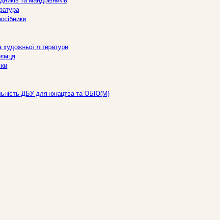
дників та мандрівників
ература
посібники
а художньої літератури
иємця
ски
льність ДБУ для юнацтва та ОБЮ(М)