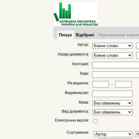
Пошук
Відібрані
Персональний кабіне
Автор:
Назва документа:
Анотація:
Тема:
Рік видання:
-
Видавництво:
Мова:
Вид документа:
Електронна версія:
Сортування: