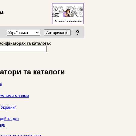
ва
?
Авторизація
асифікаторах та каталогах
атори та каталоги
ді
оземними мовами
України"
дій та дат
ція