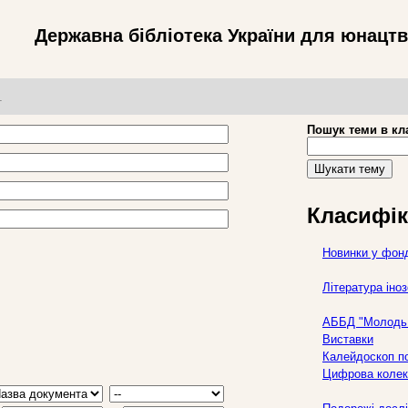
Державна бібліотека України для юнацт
т
Пошук теми в кл
Шукати тему
Класифік
Новинки у фон
Література ін
АББД "Молодь 
Виставки
Калейдоскоп по
Цифрова колек