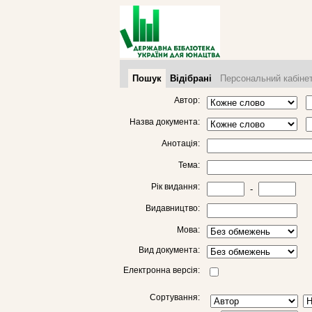
Пошук
Відібрані
Персональний кабіне
Автор:
Назва документа:
Анотація:
Тема:
Рік видання:
-
Видавництво:
Мова:
Вид документа:
Електронна версія:
Сортування: