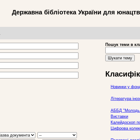
Державна бібліотека України для юнацт
т
Пошук теми в кл
Шукати тему
Класифік
Новинки у фон
Література ін
АББД "Молодь 
Виставки
Калейдоскоп по
Цифрова колек