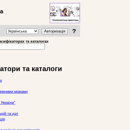
ва
?
Авторизація
асифікаторах та каталогах
атори та каталоги
ді
оземними мовами
України"
дій та дат
ція