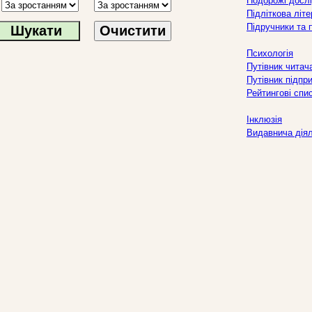
Подорожі дослі
Підліткова літ
Підручники та 
Очистити
Психологія
Путівник читач
Путівник підпр
Рейтингові спи
Інклюзія
Видавнича дія