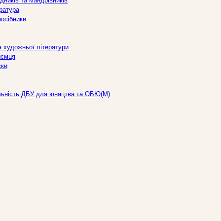
дників та мандрівників
ература
посібники
а художньої літератури
иємця
ски
льність ДБУ для юнацтва та ОБЮ(М)